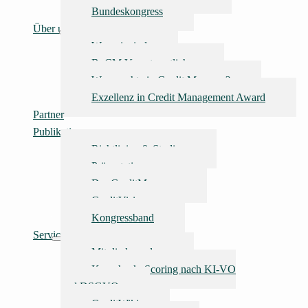
Bundeskongress
Über uns
Wer wir sind
BvCM Verantwortliche
Was macht ein Credit Manager?
Exzellenz in Credit Management Award
Partner
Publikationen
Richtlinien & Studien
Präsentationen
Der CreditManager
CreditVision
Kongressband
Service
Mitglied werden
Kurzcheck: Scoring nach KI‑VO
und DSGVO
CreditWiki